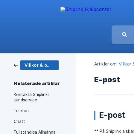
Artiklar om:
Villkor
Villkor & om Shiplink
E-post
Relaterade artiklar
Kontakta Shiplinks
kundservice
Telefon
E-post
Chatt
** På Shiplink älsk
Fullständiga Allmänna