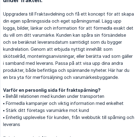
under frakten.
Uppgradera till Fraktavdelning och få ett koncept för att skapa
din egen spårningssida och eget spårningsmail. Lägg upp
logga, bilder, länkar och information för att förmedla exakt det
du vill om ditt varumärke. Kunden kan spåra sin försändelse
och se beräknat leveransdatum samtidigt som du bygger
kundrelation. Genom att erbjuda nyttigt innehåll: som
skötselråd, monteringsanvisningar, eller berätta vad som gäller
i samband med leverans. Passa på att visa upp dina andra
produkter, både befintliga och spännande nyheter. Här har du
en bra yta för merförsäljning och varumärkesbyggande.
Varför en personlig sida för fraktspårning?
▪️ Behåll relationen med kunden under transporten
▪️ Förmedla kampanjer och viktig information med enkelhet
▪️ Stärk ditt företags varumärke mot kund
▪️ Enhetlig upplevelse för kunden, från webbutik till spårning och
leverans