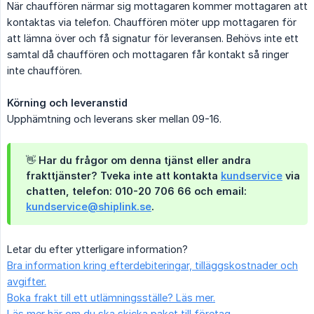
När chauffören närmar sig mottagaren kommer mottagaren att
kontaktas via telefon. Chauffören möter upp mottagaren för
att lämna över och få signatur för leveransen. Behövs inte ett
samtal då chauffören och mottagaren får kontakt så ringer
inte chauffören.
Körning och leveranstid
Upphämtning och leverans sker mellan 09-16.
👋 Har du frågor om denna tjänst eller andra
frakttjänster? Tveka inte att kontakta
kundservice
via
chatten, telefon: 010-20 706 66 och email:
kundservice@shiplink.se
.
Letar du efter ytterligare information?
Bra information kring efterdebiteringar, tilläggskostnader och
avgifter.
Boka frakt till ett utlämningsställe? Läs mer.
Läs mer här om du ska skicka paket till företag.