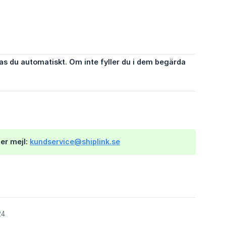
s du automatiskt. Om inte fyller du i dem begärda 
ler mejl:
kundservice@shiplink.se
24