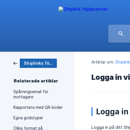
Artiklar om:
Shiplin
Shiplinks företagskonto
Logga in v
Relaterade artiklar
Spårningsemail för
mottagare
Rapportera med QR-koder
Logga in
Egna godstyper
Logga in på ditt Sh
Olika format på