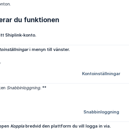
konton.
erar du funktionen
tt Shiplink-konto.
oinställningar
 i menyn till vänster.
iken
Snabbinloggning.
**
ppen 
Koppla
 bredvid den plattform du vill logga in via.