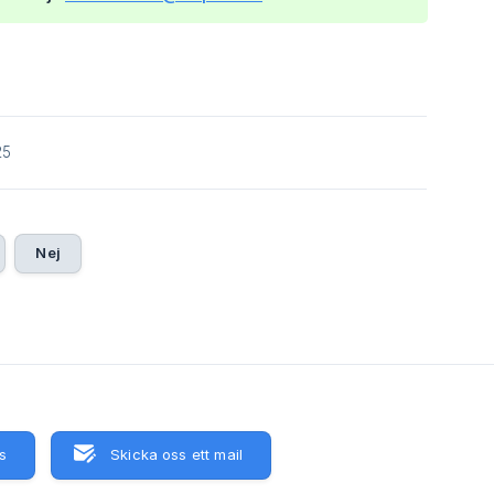
25
Nej
s
Skicka oss ett mail