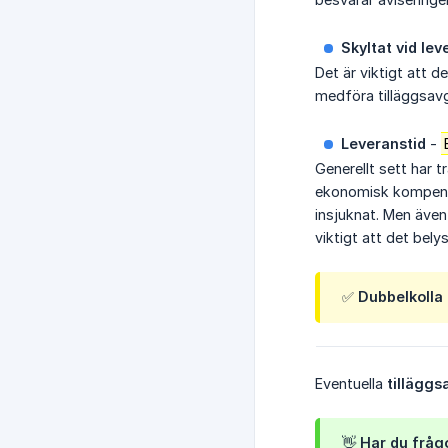
Skyltat vid lev
Det är viktigt att d
medföra tilläggsavgi
Leveranstid
-
Generellt sett har 
ekonomisk kompensat
insjuknat. Men även 
viktigt att det belyse
✅ Dubbelkolla 
Eventuella
tilläggs
👋 Har du fråg