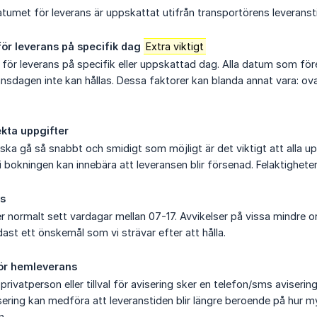
umet för leverans är uppskattat utifrån transportörens leveranst
för leverans på specifik dag
Extra viktigt
ti för leverans på specifik eller uppskattad dag. Alla datum som
ransdagen inte kan hållas. Dessa faktorer kan blanda annat vara: ov
.
ekta uppgifter
 ska gå så snabbt och smidigt som möjligt är det viktigt att alla upp
i bokningen kan innebära att leveransen blir försenad. Felaktigheter
ns
er normalt sett vardagar mellan 07-17. Avvikelser på vissa mindre o
ast ett önskemål som vi strävar efter att hålla.
för hemleverans
 privatperson eller tillval för avisering sker en telefon/sms aviseri
sering kan medföra att leveranstiden blir längre beroende på hur m
n.