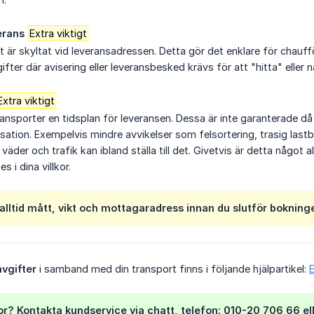
erans
Extra viktigt
et är skyltat vid leveransadressen. Detta gör det enklare för chauf
fter där avisering eller leveransbesked krävs för att "hitta" eller
Extra viktigt
transporter en tidsplan för leveransen. Dessa är inte garanterade
ion. Exempelvis mindre avvikelser som felsortering, trasig lastbi
väder och trafik kan ibland ställa till det. Givetvis är detta något 
s i dina villkor.
alltid mått, vikt och mottagaradress innan du slutför bokning
avgifter
i samband med din transport finns i följande hjälpartikel:
E
or? Kontakta kundservice via chatt, telefon: 010-20 706 66 el