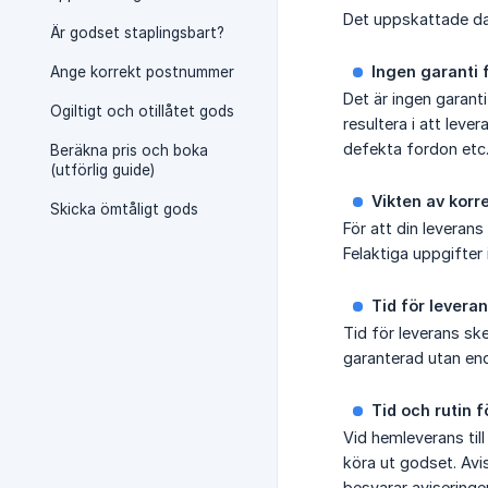
Det uppskattade dat
Är godset staplingsbart?
Ingen garanti 
Ange korrekt postnummer
Det är ingen garan
Ogiltigt och otillåtet gods
resultera i att leve
defekta fordon etc
Beräkna pris och boka
(utförlig guide)
Vikten av korr
Skicka ömtåligt gods
För att din leverans
Felaktiga uppgifter 
Tid för levera
Tid för leverans sk
garanterad utan end
Tid och rutin 
Vid hemleverans till
köra ut godset. Avi
besvarar aviseringe