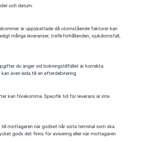
ider och datum.
 förekommer är uppskattade då utomstående faktorer kan
anligt många leveranser, trafikförhållanden, sjukdomsfall,
gifter du anger vid bokningstillfället är korrekta.
 kan även leda till en efterdebitering
rter kan förekomma. Specifik tid för leverans är inte
ng till mottagaren när godset når sista terminal som ska
ycket gods det finns för avisering eller när mottagaren