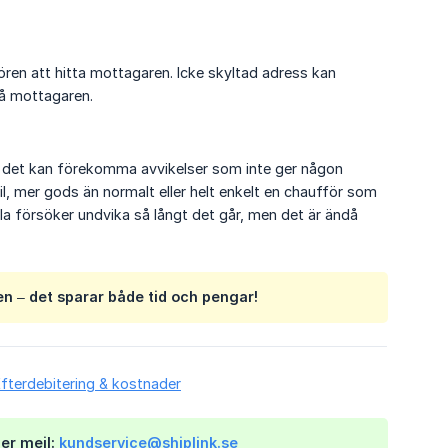
fören att hitta mottagaren. Icke skyltad adress kan
 nå mottagaren.
 då det kan förekomma avvikelser som inte ger någon
l, mer gods än normalt eller helt enkelt en chaufför som
alla försöker undvika så långt det går, men det är ändå
en – det sparar både tid och pengar!
fterdebitering & kostnader
ler mejl:
kundservice@shiplink.se