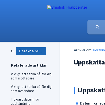
Artiklar om:
Beräkna
Beräkna pris & boka frakt
Uppskatta
Relaterade artiklar
Viktigt att tänka på för dig
som mottagare
Viktigt att tänka på för dig
Uppskat
som avsändare
Tidigast datum för
Datum för lev
upphämtning