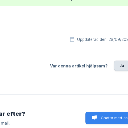
Uppdaterad den: 29/09/20
Ja
Var denna artikel hjälpsam?
tar efter?
Chatta med os
mail.