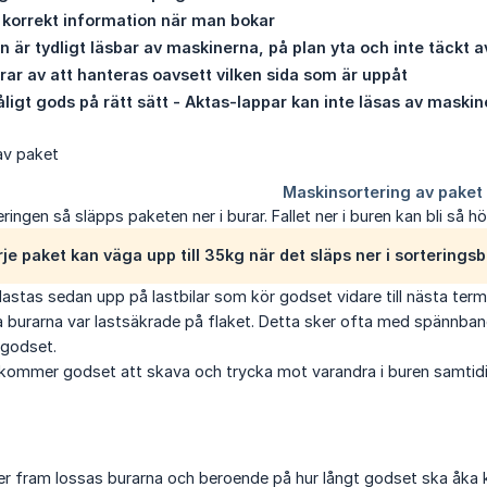
 korrekt information när man bokar
n är tydligt läsbar av maskinerna, på plan yta och inte täckt 
arar av att hanteras oavsett vilken sida som är uppåt
ligt gods på rätt sätt - Aktas-lappar kan inte läsas av maski
eringen så släpps paketen ner i burar. Fallet ner i buren kan bli så 
je paket kan väga upp till 35kg när det släps ner i sorteringsb
astas sedan upp på lastbilar som kör godset vidare till nästa termi
 burarna var lastsäkrade på flaket. Detta sker ofta med spännban
 godset.
kommer godset att skava och trycka mot varandra i buren samtidig
r fram lossas burarna och beroende på hur långt godset ska åka kan 