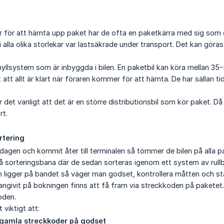
för att hämta upp paket har de ofta en paketkärra med sig som de la
i alla olika storlekar var lastsäkrade under transport. Det kan göras
 hyllsystem som är inbyggda i bilen. En paketbil kan köra mellan 
t att allt är klart när föraren kommer för att hämta. De har sällan 
 det vanligt att det är en större distributionsbil som kör paket. 
rt.
rtering
r dagen och kommit åter till terminalen så tömmer de bilen på alla 
å sorteringsbana där de sedan sorteras igenom ett system av rull
n ligger på bandet så väger man godset, kontrollera måtten och 
 angivit på bokningen finns att få fram via streckkoden på paketet
oden.
 viktigt att:
r gamla streckkoder på godset