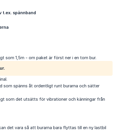
av t.ex. spännband
nerna
högt som 1,5m - om paket är först ner i en tom bur.
ur.
nal.
d som spänns åt ordentligt runt burarna och sätter
t som det utsätts för vibrationer och känningar från
det vara så att burarna bara flyttas till en ny lastbil