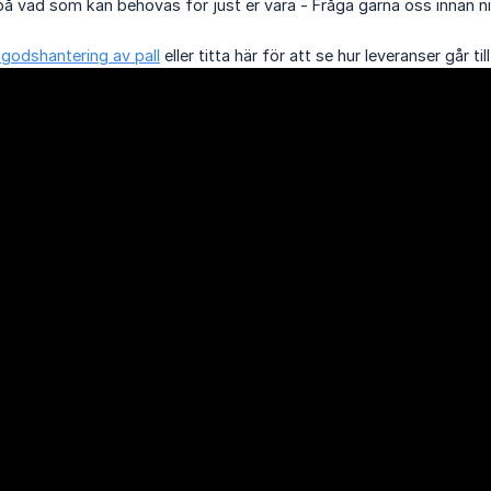
å vad som kan behövas för just er vara - Fråga gärna oss innan ni
godshantering av pall
eller titta här för att se hur leveranser går till