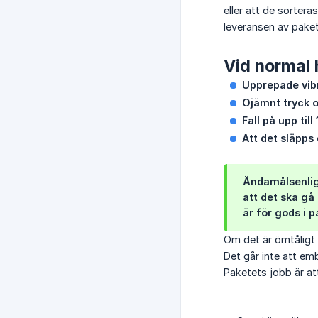
eller att de sortera
leveransen av paket
Vid normal 
Upprepade vib
Ojämnt tryck 
Fall på upp till
Att det släpps
Ändamålsenlig
att det ska gå
är för gods i p
Om det är ömtåligt 
Det går inte att em
Paketets jobb är at