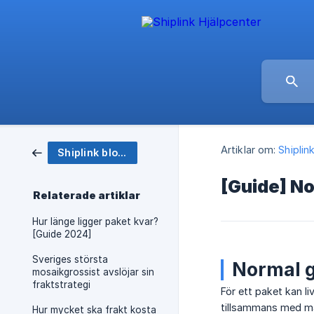
Artiklar om:
Shiplin
Shiplink blogg
[Guide] No
Relaterade artiklar
Hur länge ligger paket kvar?
[Guide 2024]
Sveriges största
Normal g
mosaikgrossist avslöjar sin
fraktstrategi
För ett paket kan l
tillsammans med m
Hur mycket ska frakt kosta