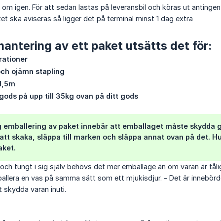
s om igen. För att sedan lastas på leveransbil och köras ut antingen t
et ska aviseras så ligger det på terminal minst 1 dag extra
hantering av ett paket utsätts det för:
rationer
och ojämn stapling
 1,5m
 gods på upp till 35kg ovan på ditt gods
 emballering av paket innebär att emballaget måste skydda 
 att skaka, släppa till marken och släppa annat ovan på det. 
aket.
och tungt i sig själv behövs det mer emballage än om varan är tåli
ballera en vas på samma sätt som ett mjukisdjur. - Det är innebör
t skydda varan inuti.