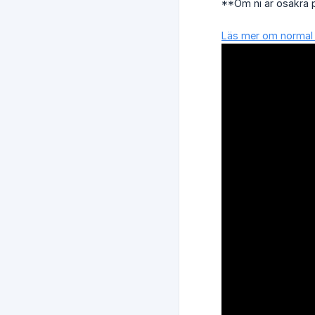
**Om ni är osäkra p
Läs mer om normal 