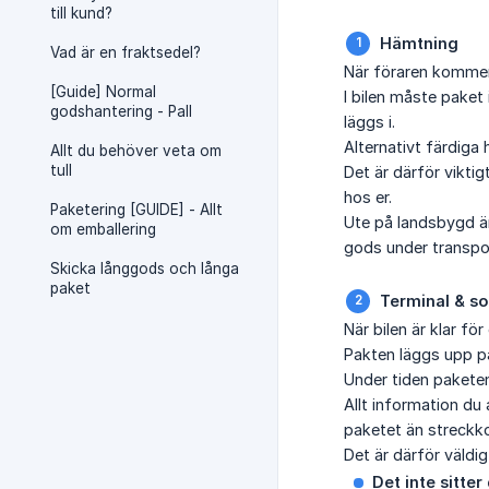
till kund?
Hämtning
Vad är en fraktsedel?
När föraren kommer 
[Guide] Normal
I bilen måste paket 
godshantering - Pall
läggs i.
Alternativt färdiga
Allt du behöver veta om
tull
Det är därför viktig
hos er.
Paketering [GUIDE] - Allt
Ute på landsbygd är
om emballering
gods under transpo
Skicka långgods och långa
paket
Terminal & so
När bilen är klar fö
Pakten läggs upp p
Under tiden pakete
Allt information du
paketet än streckk
Det är därför väldigt
Det inte sitte