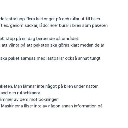
star upp flera kartonger på och rullar ut till bilen.
 t.ex. genom säckar, lådor eller burar i bilen som paketen
35-50 stop på en dag beroende på området.
tid att vänta på att paketen ska göras klart medan de är
Då ska paket samsas med lastpallar också annat tungt
paketen. Man lämnar inte något på bilen under natten.
band och rutschkanor.
stämmer av dem mot bokningen.
. Maskinerna läser inte av någon annan information på