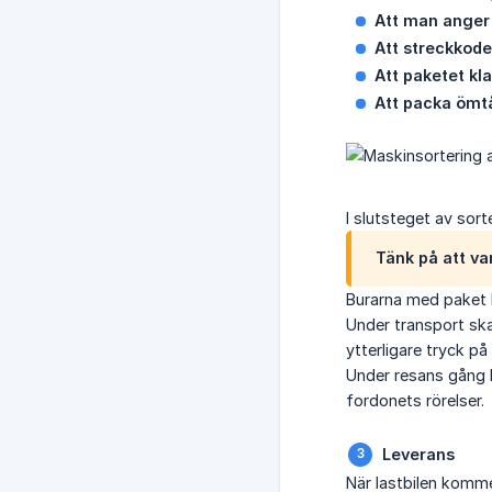
Att man anger
Att streckkode
Att paketet kl
Att packa ömtå
I slutsteget av sort
Tänk på att var
Burarna med paket l
Under transport ska
ytterligare tryck på
Under resans gång 
fordonets rörelser.
Leverans
När lastbilen komme