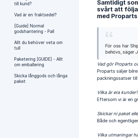
Samtidigt som
till kund?
svårt att följ
Vad är en fraktsedel?
med Proparts 
[Guide] Normal
godshantering - Pall
Allt du behöver veta om
För oss har Shi
tull
behövs, säger
J
Paketering [GUIDE] - Allt
Vad gör Proparts oc
om emballering
Proparts säljer bilr
Skicka långgods och långa
packningssatser til
paket
Vilka är era kunder?
Eftersom vi är en g
Skickar ni paket elle
Både och egentligen
Vilka utmaningar ha