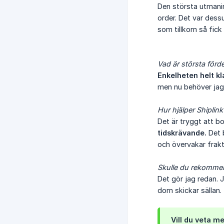
Den största utmaning
order. Det var dessu
som tillkom så fick 
Vad är största förd
Enkelheten helt kla
men nu behöver jag i
Hur hjälper Shiplink
Det är tryggt att b
tidskrävande.
Det b
och övervakar frakt
Skulle du rekommend
Det gör jag redan. 
dom skickar sällan.
Vill du veta m