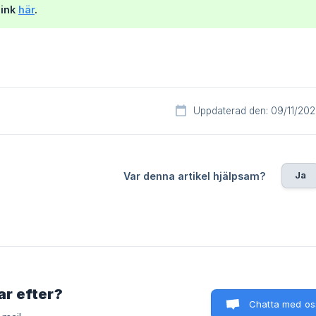
link
här
.
Uppdaterad den: 09/11/202
Ja
Var denna artikel hjälpsam?
tar efter?
Chatta med os