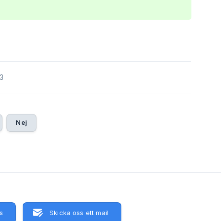
3
Nej
s
Skicka oss ett mail