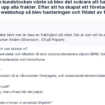
 kundstocken växte så blev det svårare att ha 
a upp alla frakter. Efter att ha skapat ett före
webbshop så blev hanteringen och flödet av fra
plink blivit mer än bara en frakttjänst på nätet. Det är som att ha
ohan Anders Göransson , VD på Proparts
h vad skickar ni?
eservdelar och tillbehör till dom största bilmärkena såsom BMW, Volv
l kardanaxlar och motorhuvar.
rossist så är våra kunder företagare, och uteslutande bilverkstäder
r pall?
, men oftast blir det paket.
de ni innan ni använde Shiplink?