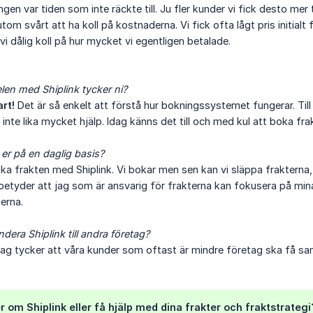
en var tiden som inte räckte till. Ju fler kunder vi fick desto mer t
tom svårt att ha koll på kostnaderna. Vi fick ofta lågt pris initialt 
vi dålig koll på hur mycket vi egentligen betalade.
elen med Shiplink tycker ni?
rt!
Det är så enkelt att förstå hur bokningssystemet fungerar. Till
nte lika mycket hjälp. Idag känns det till och med kul att boka frak
 er på en daglig basis?
oka frakten med Shiplink. Vi bokar men sen kan vi släppa frakterna,
etyder att jag som är ansvarig för frakterna kan fokusera på mina
erna.
era Shiplink till andra företag?
Jag tycker att våra kunder som oftast är mindre företag ska få sa
er om Shiplink eller få hjälp med dina frakter och fraktstrateg