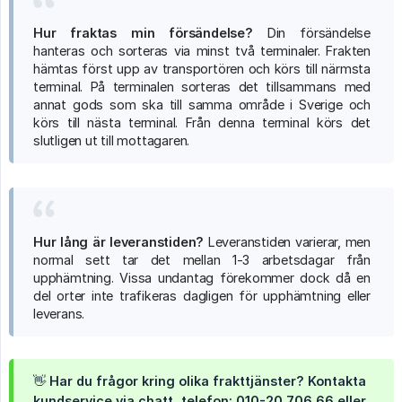
Hur fraktas min försändelse?
Din försändelse
hanteras och sorteras via minst två terminaler. Frakten
hämtas först upp av transportören och körs till närmsta
terminal. På terminalen sorteras det tillsammans med
annat gods som ska till samma område i Sverige och
körs till nästa terminal. Från denna terminal körs det
slutligen ut till mottagaren.
Hur lång är leveranstiden?
Leveranstiden varierar, men
normal sett tar det mellan 1-3 arbetsdagar från
upphämtning. Vissa undantag förekommer dock då en
del orter inte trafikeras dagligen för upphämtning eller
leverans.
👋 Har du frågor kring olika frakttjänster? Kontakta
kundservice via chatt, telefon: 010-20 706 66 eller